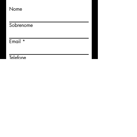
Nome
Sobrenome
Email
Telefone
Insira uma mensagem
Enviar
© 2026 por Ricardo Zupa